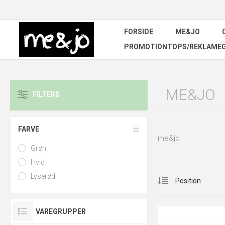
FORSIDE
ME&JO
PROMOTIONTOPS/REKLAME
ME&JO
FILTERS
FARVE
me&jo
Grøn
Hvid
Lyserød
VAREGRUPPER