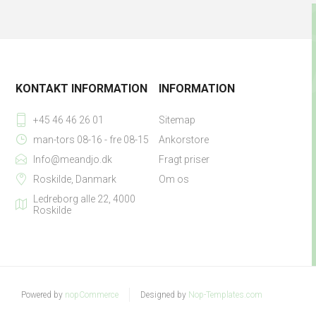
KONTAKT INFORMATION
INFORMATION
+45 46 46 26 01
Sitemap
man-tors 08-16 - fre 08-15
Ankorstore
Info@meandjo.dk
Fragt priser
Roskilde, Danmark
Om os
Ledreborg alle 22, 4000
Roskilde
Powered by
nopCommerce
Designed by
Nop-Templates.com