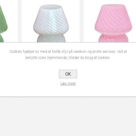
Cookies hjælper os med at holde styr på varekurv og andre services. Ved at
benytte vores hjemmeside, tillader du brug af cookies.
er i grøn
Glaslampe med mønster i hvid
Glaslampe med mønster i
OK
ttern in
/ Glass lamp with pattern in
lyserød / Glass lamp with
Læs mere
white
pattern in pink
SKU: 0019
SKU: 0020