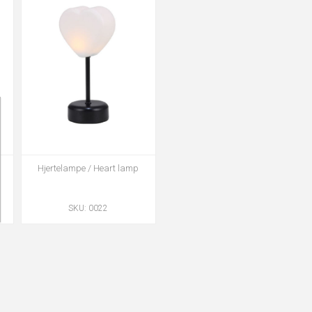
Hjertelampe / Heart lamp
SKU: 0022