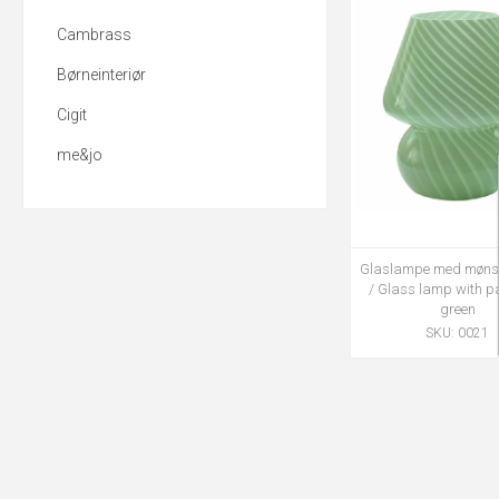
Cambrass
Børneinteriør
Cigit
me&jo
Glaslampe med mønst
/ Glass lamp with pa
green
SKU: 0021